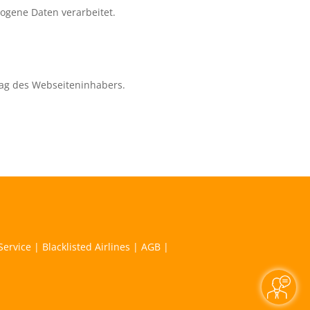
zogene Daten verarbeitet.
ag des Webseiteninhabers.
Service
|
Blacklisted Airlines
|
AGB
|